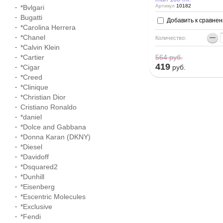
Артикул
10182
*Bvlgari
Bugatti
Добавить к сравне
*Carolina Herrera
−
*Chanel
Количество:
*Calvin Klein
*Cartier
564
руб.
419
*Cigar
руб.
*Creed
*Clinique
*Christian Dior
Cristiano Ronaldo
*daniel
*Dolce and Gabbana
*Donna Karan (DKNY)
*Diesel
*Davidoff
*Dsquared2
*Dunhill
*Eisenberg
*Escentric Molecules
*Exclusive
*Fendi