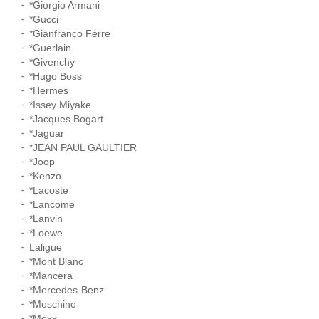
*Giorgio Armani
*Gucci
*Gianfranco Ferre
*Guerlain
*Givenchy
*Hugo Boss
*Hermes
*Issey Miyake
*Jacques Bogart
*Jaguar
*JEAN PAUL GAULTIER
*Joop
*Kenzo
*Lacoste
*Lancome
*Lanvin
*Loewe
Laligue
*Mont Blanc
*Mancera
*Mercedes-Benz
*Moschino
*Mexx