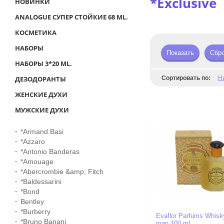
*Exclusive
НОВИНКИ
ANALOGUE СУПЕР СТОЙКИЕ 68 ML.
КОСМЕТИКА
НАБОРЫ
Показать
Сбр
НАБОРЫ 3*20 ML.
ДЕЗОДОРАНТЫ
Сортировать по:
Н
ЖЕНСКИЕ ДУХИ
МУЖСКИЕ ДУХИ
*Armand Basi
*Azzaro
*Antonio Banderas
*Amouage
*Abercrombie &amp; Fitch
*Baldessarini
*Bond
Bentley
*Burberry
Evaflor Parfums Whisky
*Bruno Banani
man 100 ml.