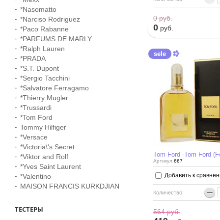
*Nasomatto
0
руб.
*Narciso Rodriguez
0
руб.
*Paco Rabanne
*PARFUMS DE MARLY
*Ralph Lauren
sele
*PRADA
*S.T. Dupont
*Sergio Tacchini
*Salvatore Ferragamо
*Thierry Mugler
*Trussardi
*Tom Ford
Tommy Hilfiger
*Versace
*Victoria\'s Secret
Tom Ford -Tom Ford (F
*Viktor and Rolf
Артикул
667
*Yves Saint Laurent
Добавить к сравне
*Valentino
MAISON FRANCIS KURKDJIAN
−
Количество:
ТЕСТЕРЫ
564
руб.