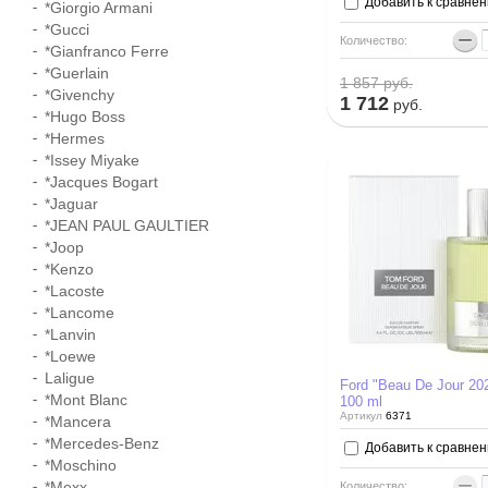
Добавить к сравне
*Giorgio Armani
*Gucci
−
Количество:
*Gianfranco Ferre
*Guerlain
1 857
руб.
*Givenchy
1 712
руб.
*Hugo Boss
*Hermes
*Issey Miyake
*Jacques Bogart
*Jaguar
*JEAN PAUL GAULTIER
*Joop
*Kenzo
*Lacoste
*Lancome
*Lanvin
*Loewe
Laligue
Ford "Beau De Jour 2
*Mont Blanc
100 ml
Артикул
6371
*Mancera
*Mercedes-Benz
Добавить к сравне
*Moschino
−
*Mexx
Количество: