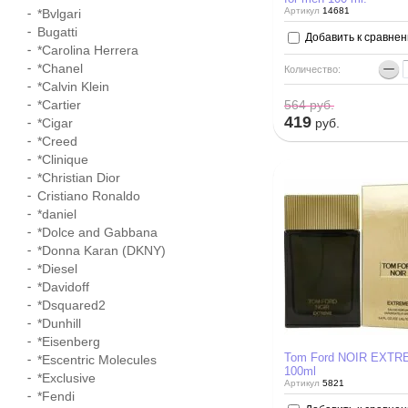
Артикул
14681
*Bvlgari
Bugatti
Добавить к сравне
*Carolina Herrera
−
*Chanel
Количество:
*Calvin Klein
*Cartier
564
руб.
419
*Cigar
руб.
*Creed
*Clinique
*Christian Dior
Cristiano Ronaldo
*daniel
*Dolce and Gabbana
*Donna Karan (DKNY)
*Diesel
*Davidoff
*Dsquared2
*Dunhill
*Eisenberg
Tom Ford NOIR EXT
*Escentric Molecules
100ml
*Exclusive
Артикул
5821
*Fendi