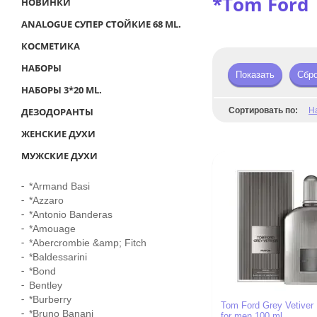
*Tom Ford
НОВИНКИ
ANALOGUE СУПЕР СТОЙКИЕ 68 ML.
КОСМЕТИКА
НАБОРЫ
Показать
Сбр
НАБОРЫ 3*20 ML.
ДЕЗОДОРАНТЫ
Сортировать по:
Н
ЖЕНСКИЕ ДУХИ
МУЖСКИЕ ДУХИ
*Armand Basi
*Azzaro
*Antonio Banderas
*Amouage
*Abercrombie &amp; Fitch
*Baldessarini
*Bond
Bentley
*Burberry
Tom Ford Grey Vetiver
*Bruno Banani
for men 100 ml.