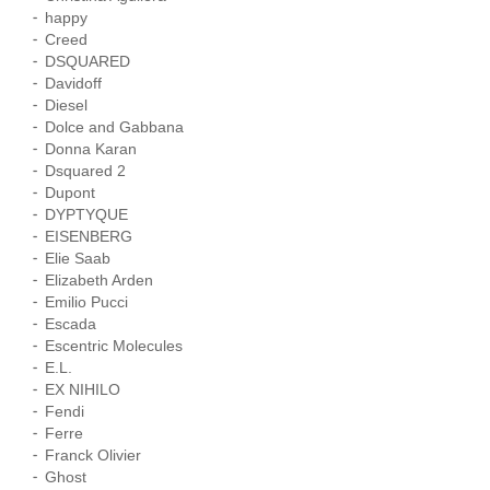
happy
Creed
DSQUARED
Davidoff
Diesel
Dolce and Gabbana
Donna Karan
Dsquared 2
Dupont
DYPTYQUE
EISENBERG
Elie Saab
Elizabeth Arden
Emilio Pucci
Escada
Escentric Molecules
E.L.
EX NIHILO
Fendi
Ferre
Franck Olivier
Ghost