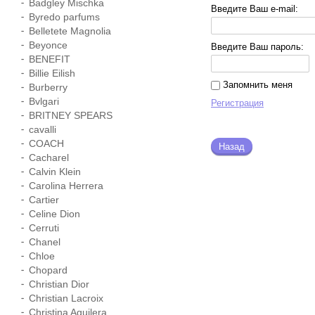
Badgley Mischka
Введите Ваш e-mail:
Byredo parfums
Belletete Magnolia
Beyonce
Введите Ваш пароль:
BENEFIT
Billie Eilish
Запомнить меня
Burberry
Bvlgari
Регистрация
BRITNEY SPEARS
cavalli
COACH
Назад
Cacharel
Calvin Klein
Carolina Herrera
Cartier
Celine Dion
Cerruti
Chanel
Chloe
Chopard
Christian Dior
Christian Lacroix
Christina Aguilera