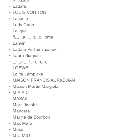
K.i.l.i.a.n
Lattafa.
LOUIS VOITTON
Lacoste
Lady Gaga
Lalique
*L,, ,,a,, ,,,n,,,c, ,ome
Lanvin
Lattafa Perfums копии
Laura Biagiotti
,,,L,,e,, ,L,,a,,b,,o,
LOEWE
Lolita Lempicka
MAISON FRANCIS KURKDJIAN
Maison Martin Margiela
M.A.A.C.
MASAKI
Marc Jacobs
Mancera
Marina de Bourbon
Max Mara
Mexx
MIU MIU