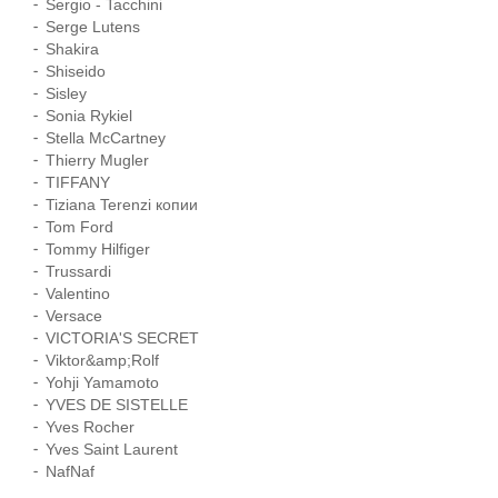
Sergio - Tacchini
Serge Lutens
Shakira
Shiseido
Sisley
Sonia Rykiel
Stella McCartney
Thierry Mugler
TIFFANY
Tiziana Terenzi копии
Tom Ford
Tommy Hilfiger
Trussardi
Valentino
Versace
VICTORIA'S SECRET
Viktor&amp;Rolf
Yohji Yamamoto
YVES DE SISTELLE
Yves Rocher
Yves Saint Laurent
NafNaf