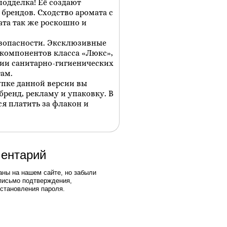
подделка! Её создают
рендов. Сходство аромата с
ата так же роскошно и
езопасности. Эксклюзивные
 компонентов класса «Люкс»,
ии санитарно-гигиенических
ам.
упке данной версии вы
бренд, рекламу и упаковку. В
я платить за флакон и
ментарий
аны на нашем сайте, но забыли
письмо подтверждения,
становления пароля.