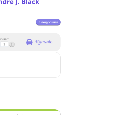
dre J. Black
Следующий
чество:
+