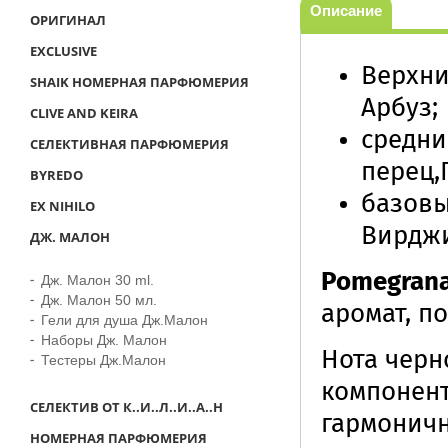
Описание
ОРИГИНАЛ
EXCLUSIVE
Верхни
SHAIK НОМЕРНАЯ ПАРФЮМЕРИЯ
Арбуз;
CLIVE AND KEIRA
средни
СЕЛЕКТИВНАЯ ПАРФЮМЕРИЯ
перец,
BYREDO
базовы
EX NIHILO
Вирджи
ДЖ. МАЛОН
Pomegrana
Дж. Малон 30 ml.
Дж. Малон 50 мл.
аромат, п
Гели для душа Дж.Малон
Наборы Дж. Малон
Нота черн
Тестеры Дж.Малон
компонент
СЕЛЕКТИВ ОТ К..И..Л..И..А..Н
гармоничн
НОМЕРНАЯ ПАРФЮМЕРИЯ