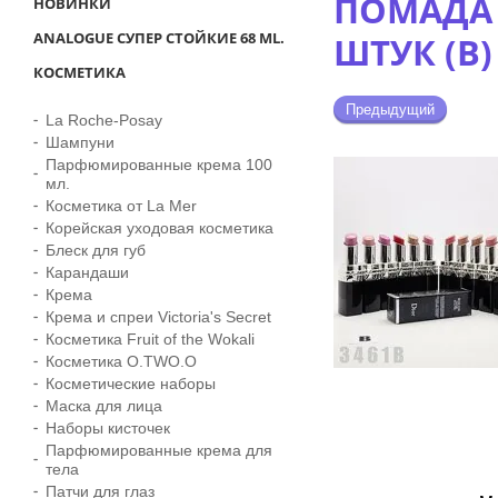
ПОМАДА D
НОВИНКИ
ANALOGUE СУПЕР СТОЙКИЕ 68 ML.
ШТУК (B)
КОСМЕТИКА
Предыдущий
La Roche-Posay
Шампуни
Парфюмированные крема 100
мл.
Косметика от La Mer
Корейская уходовая косметика
Блеск для губ
Карандаши
Крема
Крема и спреи Victoria's Secret
Косметика Fruit of the Wokali
Косметика O.TWO.O
Косметические наборы
Маска для лица
Наборы кисточек
Парфюмированные крема для
тела
Патчи для глаз