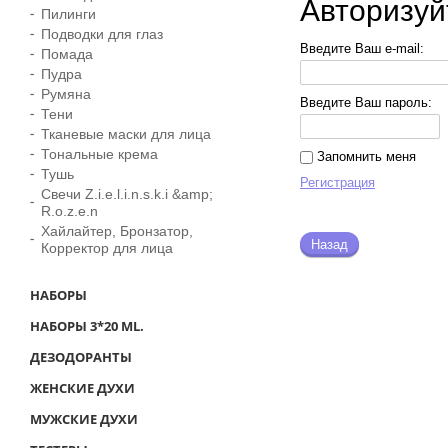
Авторизуй
Пилинги
Подводки для глаз
Введите Ваш e-mail:
Помада
Пудра
Румяна
Введите Ваш пароль:
Тени
Тканевые маски для лица
Тональные крема
Запомнить меня
Тушь
Регистрация
Свечи Z.i.e.l.i.n.s.k.i &amp;
R.o.z.e.n
Хайлайтер, Бронзатор,
Назад
Корректор для лица
НАБОРЫ
НАБОРЫ 3*20 ML.
ДЕЗОДОРАНТЫ
ЖЕНСКИЕ ДУХИ
МУЖСКИЕ ДУХИ