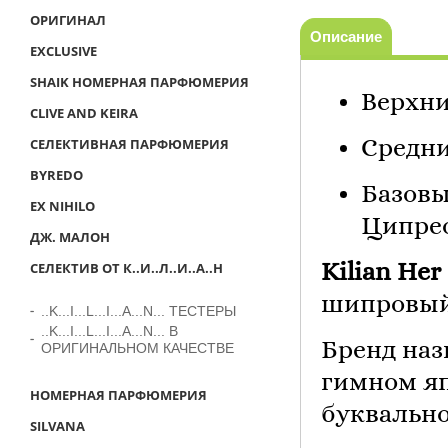
ОРИГИНАЛ
Описание
EXCLUSIVE
SHAIK НОМЕРНАЯ ПАРФЮМЕРИЯ
Верхни
CLIVE AND KEIRA
СЕЛЕКТИВНАЯ ПАРФЮМЕРИЯ
Средни
BYREDO
Базовы
EX NIHILO
Ципре
ДЖ. МАЛОН
СЕЛЕКТИВ ОТ К..И..Л..И..А..Н
Kilian Her
шипровый
..K...I...L...I...A...N... ТЕСТЕРЫ
..K...I...L...I...A...N... В
Бренд на
ОРИГИНАЛЬНОМ КАЧЕСТВЕ
гимном яп
НОМЕРНАЯ ПАРФЮМЕРИЯ
буквально
SILVANA