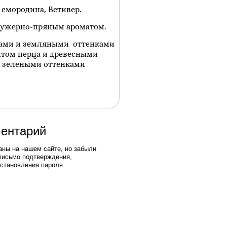
 смородина, Ветивер.
 фужерно-пряным ароматом.
тами и земляными оттенками
нтом перца и древесными
с зелеными оттенками
ментарий
аны на нашем сайте, но забыли
письмо подтверждения,
становления пароля.