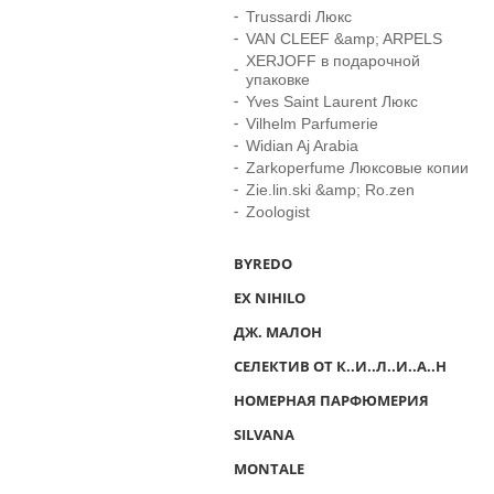
Trussardi Люкс
VAN CLEEF &amp; ARPELS
XERJOFF в подарочной
упаковке
Yves Saint Laurent Люкс
Vilhelm Parfumerie
Widian Aj Arabia
Zarkoperfume Люксовые копии
Zie.lin.ski &amp; Ro.zen
Zoologist
BYREDO
EX NIHILO
ДЖ. МАЛОН
СЕЛЕКТИВ ОТ К..И..Л..И..А..Н
НОМЕРНАЯ ПАРФЮМЕРИЯ
SILVANA
MONTALE