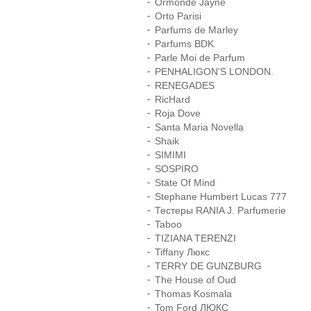
Ormonde Jayne
Orto Parisi
Parfums de Marley
Parfums BDK
Parle Moi de Parfum
PENHALIGON'S LONDON.
RENEGADES
RicHard
Roja Dove
Santa Maria Novella
Shaik
SIMIMI
SOSPIRO
State Of Mind
Stephane Humbert Lucas 777
Тестеры RANIA J. Parfumerie
Taboo
TIZIANA TERENZI
Tiffany Люкс
TERRY DE GUNZBURG
The House of Oud
Thomas Kosmala
Tom Ford ЛЮКС