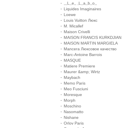
,,,L,,e,, ,L,,a,,b,,o,,
Liquides Imaginaires
Loewe
Louis Vuitton Люкс
M. Micallef
Maison Crivelli
MAISON FRANCIS KURKDJIAN
MAISON MARTIN MARGIELA
Mancera Люксовое качество
Marc-Antoine Barrois
MASQUE
Matiere Premiere
Maurer &amp; Wirtz
Maybach
Memo Paris
Meo Fusciuni
Moresque
Morph
Moschino
Nasomatto
Nishane
Orlov Paris