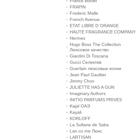
Franck Boclet
FRAPIN
Frederic Malle
French Avenue
ETAT LIBRE D`ORANGE
HAUTE FRAGRANCE COMPANY
Hermes
Hugo Boss The Collection
Люксовое качество
Giardini Di Toscana
Gucci Селектив
Guerlain люксовые копии
Jean Paul Gaultier
Jimmy Choo
JULIETTE HAS A GUN
Imaginary Authors
INITIO PARFUMS PRIVES
Kajal ОАЭ
Kayali
KORLOFF
La Sultane de Saba
Lan.co.me Люкс
LARTISAN