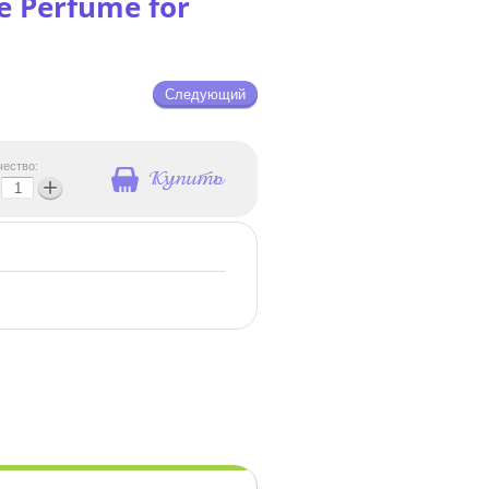
re Perfume for
Следующий
чество:
+