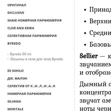
ОРИГИНАЛ
Принад
EXCLUSIVE
Верхни
SHAIK НОМЕРНАЯ ПАРФЮМЕРИЯ
CLIVE AND KEIRA
Средни
СЕЛЕКТИВНАЯ ПАРФЮМЕРИЯ
Базовы
BYREDO
Sellier
— к
Byredo 50 ml.
Лосьоны и гели для тела Byredo
звучание
и отобран
EX NIHILO
ДЖ. МАЛОН
Дымный а
СЕЛЕКТИВ ОТ К..И..Л..И..А..Н
концентра
НОМЕРНАЯ ПАРФЮМЕРИЯ
звучат а
SILVANA
ноты черн
MONTALE