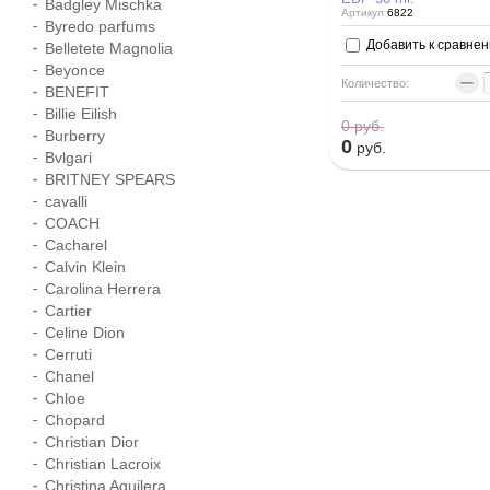
Badgley Mischka
Артикул
6822
Byredo parfums
Добавить к сравне
Belletete Magnolia
Beyonce
−
Количество:
BENEFIT
Billie Eilish
0
руб.
Burberry
0
руб.
Bvlgari
BRITNEY SPEARS
cavalli
COACH
Cacharel
Calvin Klein
Carolina Herrera
Cartier
Celine Dion
Cerruti
Chanel
Chloe
Chopard
Christian Dior
Christian Lacroix
Christina Aguilera