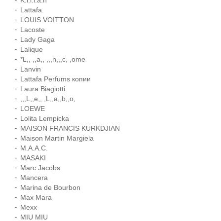
K.i.l.i.a.n
Lattafa.
LOUIS VOITTON
Lacoste
Lady Gaga
Lalique
*L,, ,,a,, ,,,n,,,c, ,ome
Lanvin
Lattafa Perfums копии
Laura Biagiotti
,,,L,,e,, ,L,,a,,b,,o,
LOEWE
Lolita Lempicka
MAISON FRANCIS KURKDJIAN
Maison Martin Margiela
M.A.A.C.
MASAKI
Marc Jacobs
Mancera
Marina de Bourbon
Max Mara
Mexx
MIU MIU