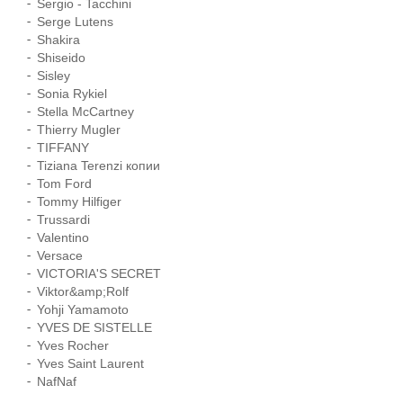
Sergio - Tacchini
Serge Lutens
Shakira
Shiseido
Sisley
Sonia Rykiel
Stella McCartney
Thierry Mugler
TIFFANY
Tiziana Terenzi копии
Tom Ford
Tommy Hilfiger
Trussardi
Valentino
Versace
VICTORIA'S SECRET
Viktor&amp;Rolf
Yohji Yamamoto
YVES DE SISTELLE
Yves Rocher
Yves Saint Laurent
NafNaf