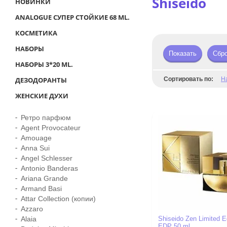
Shiseido
НОВИНКИ
ANALOGUE СУПЕР СТОЙКИЕ 68 ML.
КОСМЕТИКА
НАБОРЫ
Показать
Сбр
НАБОРЫ 3*20 ML.
ДЕЗОДОРАНТЫ
Сортировать по:
Н
ЖЕНСКИЕ ДУХИ
Ретро парфюм
Agent Provocateur
Amouage
Anna Sui
Angel Schlesser
Antonio Banderas
Ariana Grande
Armand Basi
Attar Collection (копии)
Azzaro
Alaia
Shiseido Zen Limited E
EDP 50 ml.