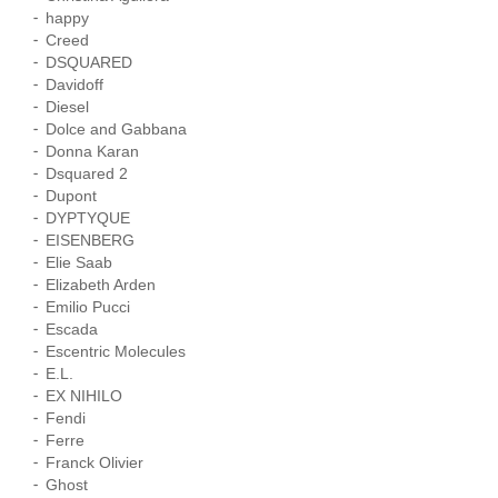
happy
Creed
DSQUARED
Davidoff
Diesel
Dolce and Gabbana
Donna Karan
Dsquared 2
Dupont
DYPTYQUE
EISENBERG
Elie Saab
Elizabeth Arden
Emilio Pucci
Escada
Escentric Molecules
E.L.
EX NIHILO
Fendi
Ferre
Franck Olivier
Ghost